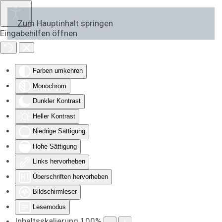
Zum Hauptinhalt springen
Eingabehilfen öffnen
Farben umkehren
Monochrom
Dunkler Kontrast
Heller Kontrast
Niedrige Sättigung
Hohe Sättigung
Links hervorheben
Überschriften hervorheben
Bildschirmleser
Lesemodus
Inhaltsskalierung
100
%