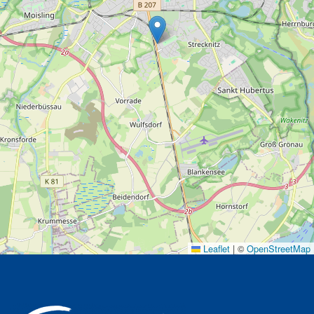
Leaflet
|
©
OpenStreetMap