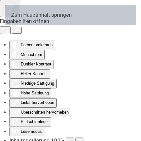
Zum Hauptinhalt springen
Eingabehilfen öffnen
Farben umkehren
Monochrom
Dunkler Kontrast
Heller Kontrast
Niedrige Sättigung
Hohe Sättigung
Links hervorheben
Überschriften hervorheben
Bildschirmleser
Lesemodus
Inhaltsskalierung
100
%