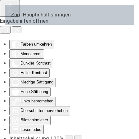
Zum Hauptinhalt springen
Eingabehilfen öffnen
Farben umkehren
Monochrom
Dunkler Kontrast
Heller Kontrast
Niedrige Sättigung
Hohe Sättigung
Links hervorheben
Überschriften hervorheben
Bildschirmleser
Lesemodus
Inhaltsskalierung
100
%